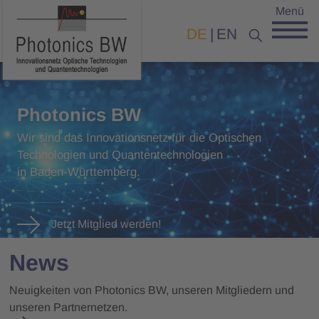
Menü
DE
EN
Photonics BW
Wir sind das Innovationsnetz für die Optischen
Technologien und Quantentechnologien
in Baden-Württemberg.
Jetzt Mitglied werden!
News
Neuigkeiten von Photonics BW, unseren Mitgliedern und
unseren Partnernetzen.