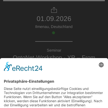
01.09.2026
Ilmenau, Deutschland
Seminar
OptoNet-Workshop · XR – From
Concept to Application
XR moves from impressive demos to real products –
and the photonics industry is right at the center of
that shift. Join us in Ilmenau to explore the full XR
value chain, from optical design and waveguides to
metrology, industrialization and application.