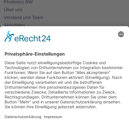
Photonics BW
Über uns
Vorstand und Team
Aktivitäten
25 Jahre Photonics BW
Mitglieder
Mitglied werden
Projekte
Partnernetze
Veranstaltungen
Alle Veranstaltungen
Jobs
Alle Jobs
Kontakt