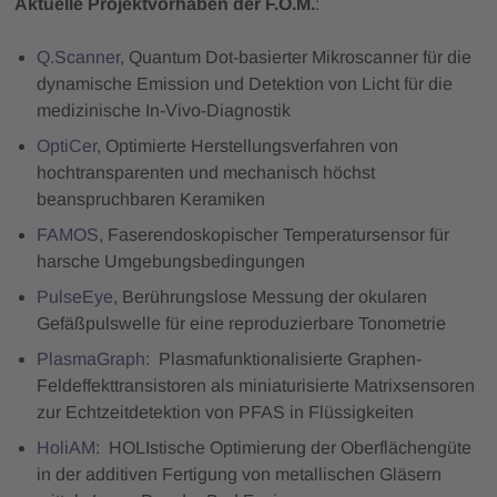
Aktuelle
Projektvorhaben der F.O.M.
:
Q.Scanner
, Quantum Dot-basierter Mikroscanner für die
dynamische Emission und Detektion von Licht für die
medizinische In-Vivo-Diagnostik
OptiCer
, Optimierte Herstellungsverfahren von
hochtransparenten und mechanisch höchst
beanspruchbaren Keramiken
FAMOS
, Faserendoskopischer Temperatursensor für
harsche Umgebungsbedingungen
PulseEye
, Berührungslose Messung der okularen
Gefäßpulswelle für eine reproduzierbare Tonometrie
PlasmaGraph
: Plasmafunktionalisierte Graphen-
Feldeffekttransistoren als miniaturisierte Matrixsensoren
zur Echtzeitdetektion von PFAS in Flüssigkeiten
HoliAM
: HOLIstische Optimierung der Oberflächengüte
in der additiven Fertigung von metallischen Gläsern