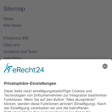
Sitemap
News
Alle News
Photonics BW
Über uns
Vorstand und Team
Aktivitäten
25 Jahre Photonics BW
Mitglieder
Mitglied werden
Projekte
Partnernetze
Veranstaltungen
Alle Veranstaltungen