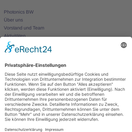
Photonics BW
Über uns
Vorstand und Team
Aktivitäten
25 Jahre Photonics BW
Mitglieder
Mitglied werden
Projekte
Partnernetze
Veranstaltungen
Alle Veranstaltungen
Jobs
Alle Jobs