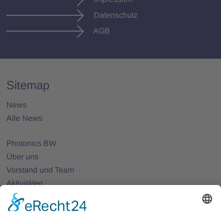
Datenschutz
AGB
Sitemap
News
Alle News
Photonics BW
Über uns
Vorstand und Team
Aktivitäten
25 Jahre Photonics BW
Mitglieder