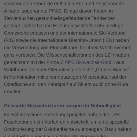
verwendeten Produkte enthalten Per- und Polyfluorierte
Alkane, sogenannte PFAS. Einige davon haben in
Tierversuchen gesundheitsgefährdende Tendenzen
gezeigt. Daher hat die EU für diese Stoffe sehr niedrige
Grenzwerte erlassen und der internationale Ski-Verband
(FIS) sowie die Internationale Biathlon-Union (IBU) haben
die Verwendung von Fluoralkanen bei ihren Wettbewerben
ganz verboten. Die Wissenschaftler:innen des LZH haben
gemeinsam mit der Firma
ZIPPS Skiwachse GmbH
aus
Waldbrunn an einer Alternative geforscht: „Grünes Wachs“
in Kombination mit einer neuartigen Mikrostruktur auf der
Oberfläche soll den Fahrspaß auf Skiern auch ohne Fluor
erhalten.
Gelaserte Mikrostrukturen sorgen für Schnelligkeit
Im Rahmen eines Forschungsprojekts haben die LZH-
Foscher:innen ein Verfahren entwickelt, um eine spezielle
Strukturierung der Skioberfläche zu erzeugen. Dazu haben
sie mit Hilfe eines Lasers Mikrostrukturen in die