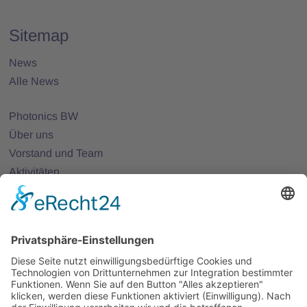
Sitemap
News
Alle News
Photonics BW
Über uns
Vorstand und Team
Aktivitäten
25 Jahre Photonics BW
Mitglieder
Mitglied werden
Projekte
Partnernetze
Veranstaltungen