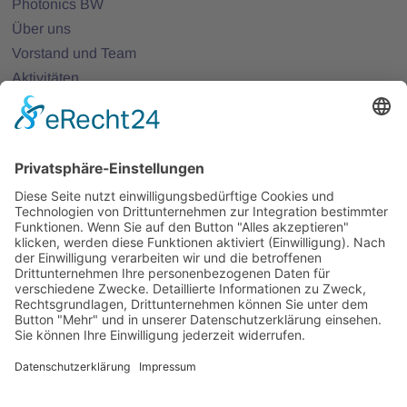
Photonics BW
Über uns
Vorstand und Team
Aktivitäten
25 Jahre Photonics BW
Mitglieder
Mitglied werden
Projekte
Partnernetze
Veranstaltungen
Alle Veranstaltungen
Jobs
Alle Jobs
Kontakt