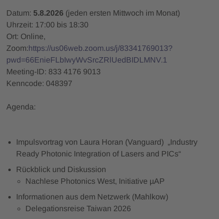
Datum:
5.8.2026
(jeden ersten Mittwoch im Monat)
Uhrzeit: 17:00 bis 18:30
Ort: Online,
Zoom:
https://us06web.zoom.us/j/83341769013?
pwd=66EnieFLbIwyWvSrcZRlUedBIDLMNV.1
Meeting-ID: 833 4176 9013
Kenncode: 048397
Agenda:
Impulsvortrag von Laura Horan (Vanguard) „Industry
Ready Photonic Integration of Lasers and PICs“
Rückblick und Diskussion
Nachlese Photonics West, Initiative µAP
Informationen aus dem Netzwerk (Mahlkow)
Delegationsreise Taiwan 2026