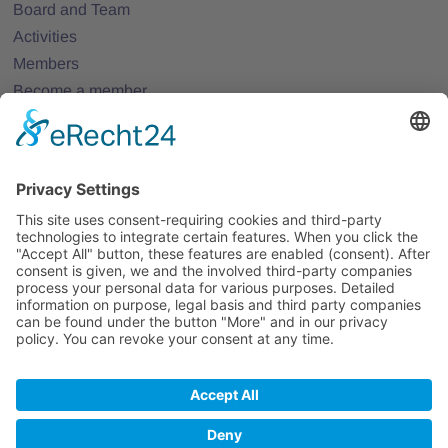
Board and Team
Activities
Members
Become a member
Projects
Partner Networks
Events
All Events
Jobs
All Jobs
Contact
Legal Notice
Privacy Policy
Terms and Conditions