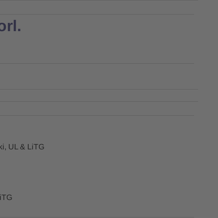
rl.
i, UL & LiTG
LiTG