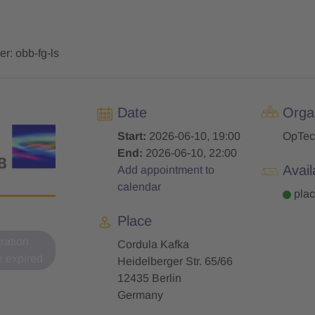
r: obb-fg-ls
Date
Orga
Start:
2026-06-10, 19:00
OpTec
End:
2026-06-10, 22:00
Avail
Add appointment to
calendar
plac
Place
tration
Cordula Kafka
e expired
Heidelberger Str. 65/66
12435 Berlin
Germany