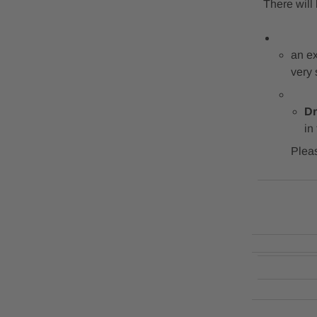
There will
an ex
very 
Dr
in
Pleas