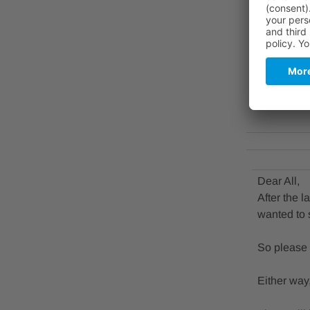
19:00 / 19
Mit Mitbrin
Anmeldun
Dear All,
After the 
wanted to s
So please 
Either way,