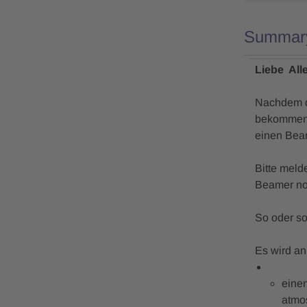
Summar
Liebe Alle 
Nachdem de
bekommen u
einen Beam
Bitte meld
Beamer no
So oder so
Es wird an
eine
atmos