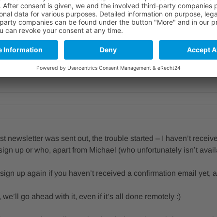
:15
hybrid
g-Buffet / with Bring Along Buffet
g per
E-Mail
last newsletter was sent out, the trouble started – I haven’t rec
ign up or who, apart from Michael (who unfortunately isn’t availab
sign up again if you haven’t received a confirmation email yet, 
 we’ll go ahead with it, even if it’s all done remotely :)