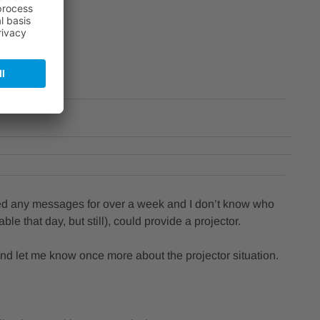
eived any messages for over a week and I don’t know who
le that day, but still), could provide a projector.
and let me know once more about the projector situation.