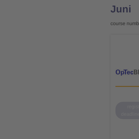
Juni
course numbe
regis
deadlin