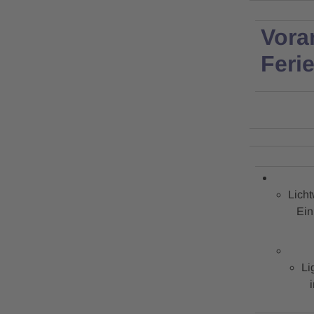
Vora
Feri
Licht
Einb
Li
in