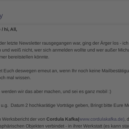
y
/ hi, All,
r letzte Newsletter rausgegangen war, ging der Ärger los - ic
nd weiß nicht, wer sich anmelden wollte und wer außer Micha
er bereitstellen könnte.
et Euch deswegen erneut an, wenn Ihr noch keine Mailbestätig
ch mal wissen.
 werden wir das aber machen, und sei es ganz mobil :)
 u.g. Datum 2 hochkarätige Vorträge geben, Bringt bitte Eure M
n Werksbericht der von
Cordula Kafka
(
www.cordulakafka.de)
, 
phärischen Objekten verbindet - in ihrer Werkstatt (es kann sta