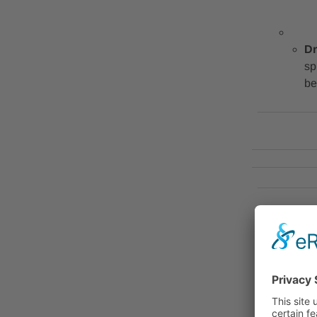
Dr
sp
be
WHERE /
@ Studio 
Heidelberg
WHEN / 
Mi / Wed, 