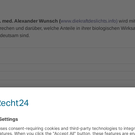
. med. Alexander Wunsch (
www.diekraftdeslichts.info)
wird mit
rechen und darüber, welche Anteile in ihrer biologischen Wirk
deutsam sind.
 WO:
Cordula Kafka
er Str. 65/66, 4.OG 12435 Berlin
WANN:
10,06.2026