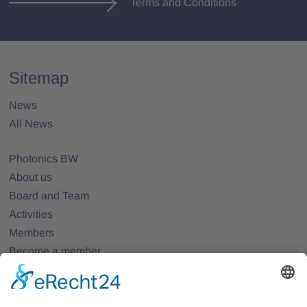
Terms and Conditions
Sitemap
News
All News
Photonics BW
About us
Board and Team
Activities
Members
Become a member
Projects
Partner Networks