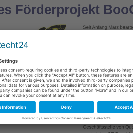
es Förderprojekt Bo
Seit Anfang März bearb
Quantum BW für das bad
und Tourismus ein neue
Quantentechnologe-Öko
Aktivitäten im Bereich 
werden in den nächsten
Maßnahmen zu Fachkräf
Einsatz der Quantentec
up Ökosystems voranzub
die Quantentechnologie
Die nächsten Aktivitäte
an der Universität Kons
Geschäftsstelle von Qu