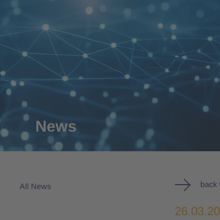
News
back 
All News
26.03.2