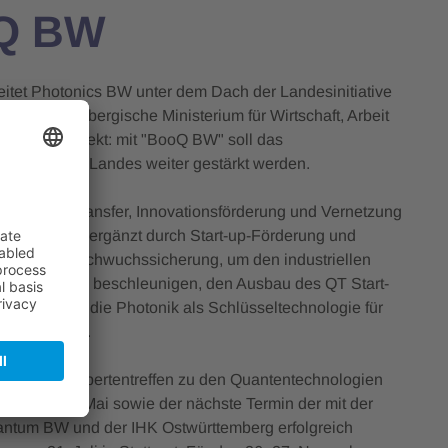
oQ BW
eitet Photonics BW unter dem Dach der Landesinitiative
en-württembergische Ministerium für Wirtschaft, Arbeit
s Förderprojekt: mit "BooQ BW" soll das
system des Landes weiter gestärkt werden.
Technologietransfer, Innovationsförderung und Vernetzung
 drei Jahren ergänzt durch Start-up-Förderung und
ten und Nachwuchssicherung, um den industriellen
hnologien zu beschleunigen, den Ausbau des QT Start-
ringen und die Photonik als Schlüsseltechnologie für
n zu stärken.
n sind ein Expertentreffen zu den Quantentechnologien
tanz am 19. Mai sowie der nächste Termin der mit der
antum BW und der IHK Ostwürttemberg erfolgreich