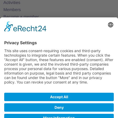
Activities
Members
Become a member
Projects
Partner Networks
Events
All Events
Jobs
All Jobs
Contact
Legal Notice
Privacy Policy
Terms and Conditions