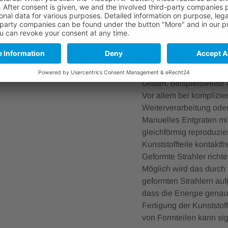
Vorteile. Der Prozess d
sauberer, denn es bleib
Schneller entgraten, 
Griffe, Abdeckungen, B
Spritzgießverfahren her
Graten, beispielsweise
Vor allem bei komplizie
Weiterverarbeitung ode
Manuelles Entgraten mi
gleichförmig reproduzie
Kunststoffteile kontaktf
Geformte Strahler richte
Möglich wird das durch 
geformten Strahlern aufg
dass die Energie genau
Fertigung der Kunststof
von Formteilen kann sig