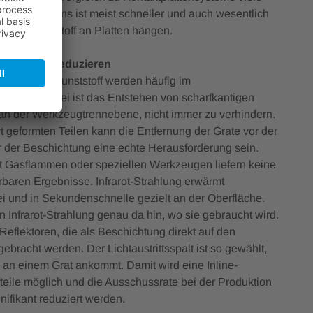
es Schweißens ist meist schneller und auch wesentlich
t kein Kunststoff an Platten hängen.
Ausschuss reduzieren
lenden aus Kunststoff werden häufig im
gestellt. Dabei ist das Entstehen von scharfkantigen
 an der Werkzeugtrennebene, nicht immer zu verhindern.
rt geformten Teilen kann die Entfernung der Grate vor der
r der Beschichtung eine echte Herausforderung sein.
t Gasflammen oder speziellen Werkzeugen liefern keine
rbaren Ergebnisse. Infrarot-Strahlung erwärmt
rei und in Sekundenschnelle gezielt an der Oberfläche.
n Infrarot-Strahlung genau da hin, wo sie gebraucht wird.
Reflektoren, die als Beschichtung direkt auf den
ebracht werden. Der Lichtaustrittsspalt ist so gewählt,
 an einem Grat ankommt. Damit wird eine Inline-
fteile möglich und die Ausschussrate bei der Produktion
nifikant reduziert werden.