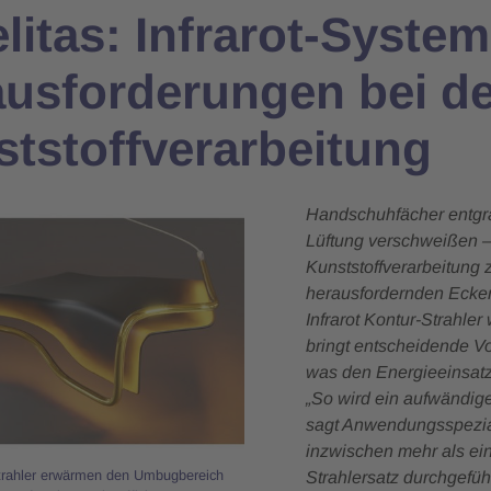
litas: Infrarot-Syste
usforderungen bei de
tstoffverarbeitung
Handschuhfächer entgra
Lüftung verschweißen –
Kunststoffverarbeitung 
herausfordernden Ecken
Infrarot Kontur-Strahle
bringt entscheidende Vo
was den Energieeinsatz 
„So wird ein aufwändige
sagt Anwendungsspezial
inzwischen mehr als ei
strahler erwärmen den Umbugbereich
Strahlersatz durchgefüh