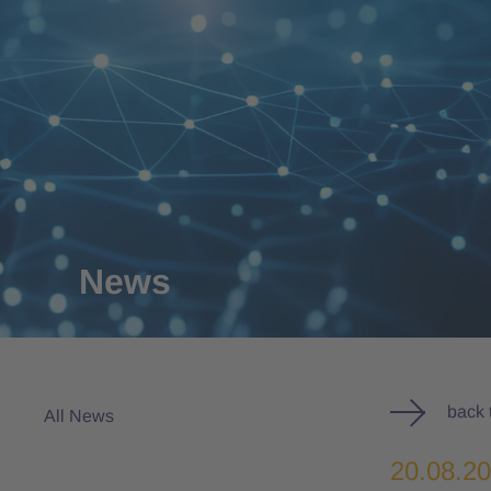
News
back 
All News
20.08.2