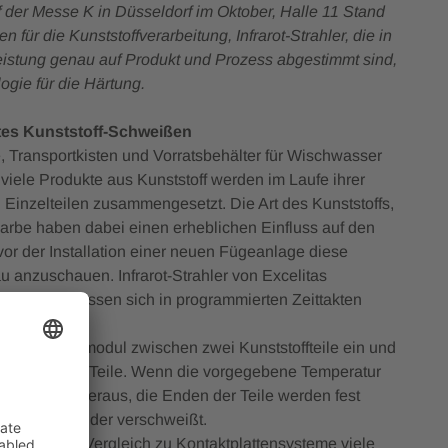
uf der Messe K in Düsseldorf im Oktober, Halle 11 Stand
 für die Kunststoffverarbeitung, Infrarot-Strahler, die in
stung genau auf Produkt und Prozess abgestimmt sind,
gie für die Härtung.
tes Kunststoff-Schweißen
Transportkisten und Vorratsbehälter für Wischwasser
 viele Produkte aus Kunststoff werden im Laufe ihrer
Einzelteilen zusammengesetzt. Die Art des Kunststoffs,
rbe haben dabei einen erheblichen Einfluss auf den
 vor der Installation einer neuen Fügeanlage diese
 anzuschauen. Infrarot-Strahler von Excelitas
tfrei und lassen sich in programmierten Zeittakten
rarot-Strahlermodul zwischen zwei Kunststoffteile ein und
n der beiden Teile. Wenn die vorgegebene Temperatur
Infrarot-Modul heraus, die Enden der Teile werden fest
 so miteinander verschweißt.
e zeigen im Vergleich zu Kontaktplattensysteme viele