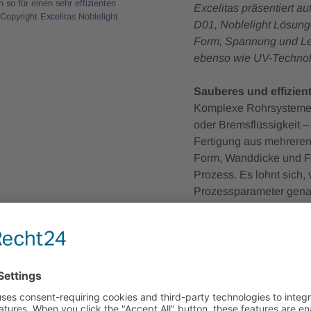
 so für einen sehr effizienten
Excelitas präsentiert a
Copyright Excelitas Noblelight
D01, Noblelight Lösungen
Form, Spannung und Lei
ebenso wie UV-Technolo
Sauberes und effizien
Komplexe Rohrsysteme, 
oder Bremsflüssigkeit –
Fertigung aus mehreren 
Form, Wanddicke und Fa
Prozess. Es lohnt sich,
Prozessparameter genau
übertragen Wärme kontak
einsetzen.
Meist fährt dazu ein Inf
erwärmt die Oberfläche
erreicht ist, fährt das 
aneinandergepresst und
Infrarot-Schweißsystem