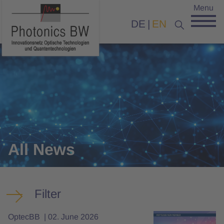
Menu
DE
EN
All News
Filter
OptecBB
02. June 2026