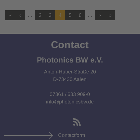
«
‹
…
2
3
4
5
6
…
›
»
Contact
Photonics BW e.V.
Anton-Huber-Straße 20
D-73430 Aalen
07361 / 633 909-0
info@photonicsbw.de
Contactform