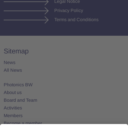
Legal Notice
Privacy Policy
Terms and Conditions
Sitemap
News
All News
Photonics BW
About us
Board and Team
Activities
Members
Become a member