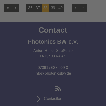
«
‹
…
36
37
38
39
40
…
›
»
Contact
Photonics BW e.V.
Anton-Huber-Straße 20
D-73430 Aalen
07361 / 633 909-0
info@photonicsbw.de
Contactform