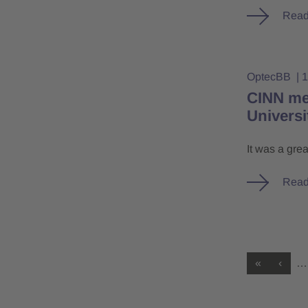
Read
OptecBB
1
CINN mee
Universi
It was a gre
Read
«
‹
…