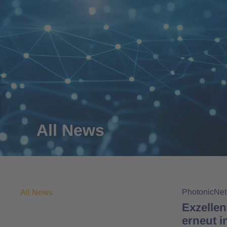
All News
PhotonicNe
All News
Exzelle
erneut i