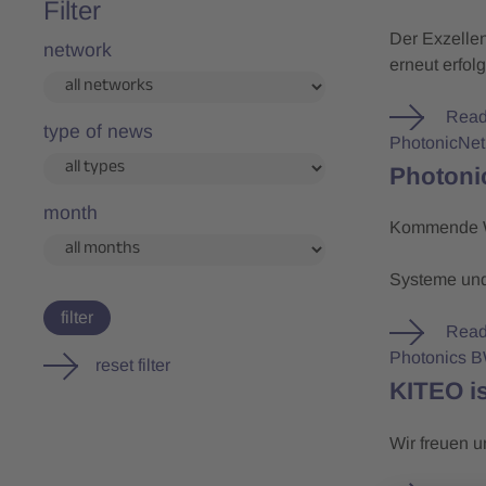
Filter
Der Exzelle
network
erneut erfol
Read
type of news
PhotonicNe
Photonic
month
Kommende Wo
Systeme un
filter
Read
Photonics 
reset filter
KITEO is
Wir freuen u