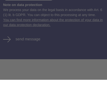
Note on data protection
We process your data on the legal basis in accordance with Art. 6
(1) lit. b GDPR. You can object to this processing at any time.
You can find more information about the protection of your data in
our data protection declaration.
send message
Jobs
Contact
All Jobs
Legal Notice
Privacy Policy
Terms and Conditions