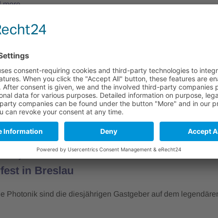
 more
BW
18. June 2025
agung der DGaO in Stuttgart
pertinnen und Experten der angewandten Optik kamen zur dies
 der DGaO nach Stuttgart. Traditionell ist die Woche nach…
 more
3. July 2025
est in Breslau
die Photonik sind die diesjährigen Gastgeber auf dem legendär