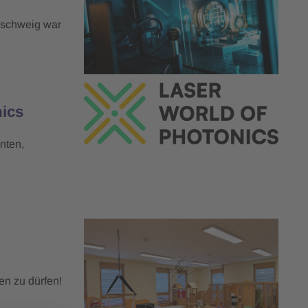
nschweig war
nics
nten,
en zu dürfen!