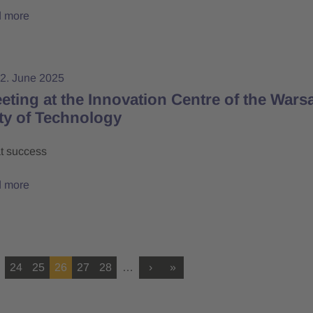
 more
2. June 2025
ting at the Innovation Centre of the Wars
ty of Technology
at success
 more
24
25
26
27
28
…
›
»