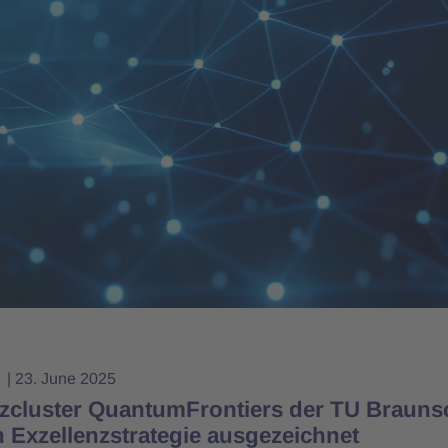
t
23. June 2025
nzcluster QuantumFrontiers der TU Braun
n Exzellenzstrategie ausgezeichnet