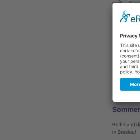
Read
Photonics 
Jahrest
Über 200 Ex
Jahrestagung
Read
OptecBB
0
Sommerf
Berlin und 
in Breslau!