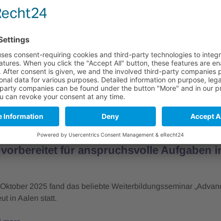
liche Intelligenz Campus) in Ulm über den aktuellen…
 more
2. October 2025
begrüßt Andres Industries als neues Mitg
st für Wärmebildtechnik steht Andres Industries für höchste Qual
hte Lösungen im Einsatz.
 more
BW
21. October 2025
vorbereitet für anspruchsvolle Aufgaben i
 Oktober 2025 fand das beliebte Weiterbildungsseminar „Adva
t in Aalen statt.