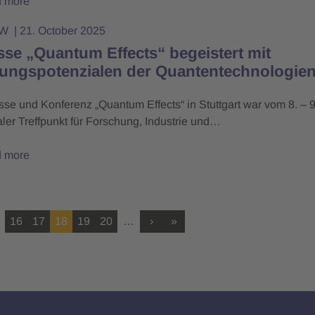
 more
BW
21. October 2025
se „Quantum Effects“ begeistert mit
ngspotenzialen der Quantentechnologie
e und Konferenz „Quantum Effects“ in Stuttgart war vom 8. – 
aler Treffpunkt für Forschung, Industrie und…
 more
16
17
18
19
20
…
›
»