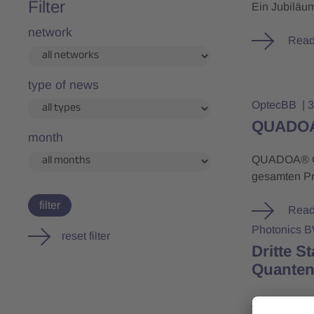
Filter
Ein Jubiläu
network
Read
type of news
OptecBB
3
QUADOA®
month
QUADOA® Opt
gesamten Pr
filter
Read
Photonics 
reset filter
Dritte S
Quanten
Am 9. Oktob