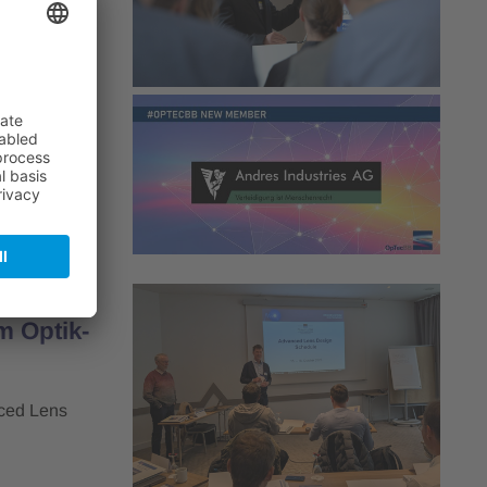
lied
ität und
m Optik-
nced Lens