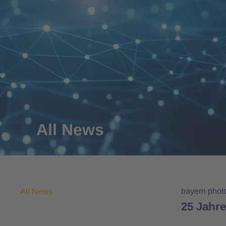
All News
bayern phot
All News
25 Jahre