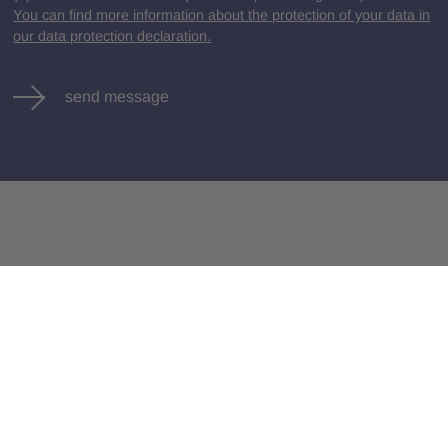
You can find more information about the protection of your data in
our data protection declaration.
send message
Jobs
Contact
All Jobs
Legal Notice
Privacy Policy
Terms and Conditions