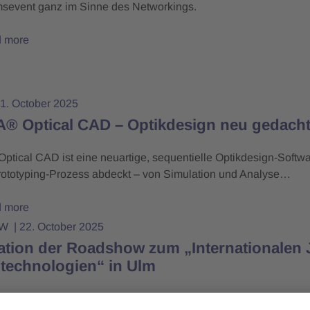
msevent ganz im Sinne des Networkings.
 more
1. October 2025
 Optical CAD – Optikdesign neu gedach
ical CAD ist eine neuartige, sequentielle Optikdesign-Softwa
ototyping-Prozess abdeckt – von Simulation und Analyse…
 more
BW
22. October 2025
tation der Roadshow zum „Internationalen 
technologien“ in Ulm
er 2025 informierten sich mehr als 60 Teilnehmerinnen und Te