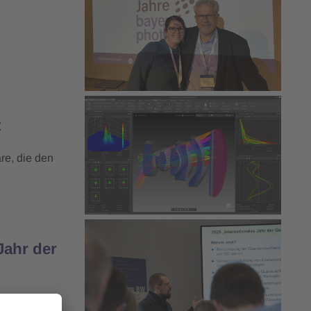
t
re, die den
Jahr der
ilnehmer am