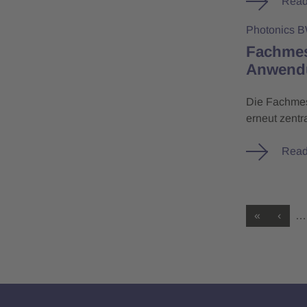
Read
Photonics 
Fachmes
Anwendu
Die Fachmess
erneut zentr
Read
«
‹
…