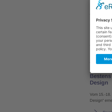
KICU (Künst
Read
OptecBB
2
OptecBB 
Als Speziali
praxisgerec
Read
Photonics 
Bestens 
Design
Vom 15.-18.
Design“ erneu