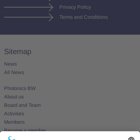
Privacy Policy
Terms and Conditions
Sitemap
News
All News
Photonics BW
About us
Board and Team
Activities
Members
Become a member
Projects