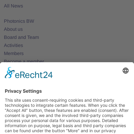
All News
Photonics BW
About us
Board and Team
Activities
Members
Become a member
Projects
Partner Networks
Events
All Events
Jobs
All Jobs