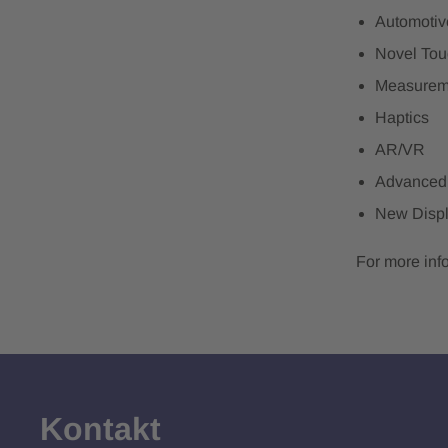
Automotiv
Novel Tou
Measureme
Haptics
AR/VR
Advanced
New Displ
For more info
Kontakt