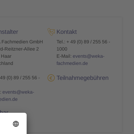
stalter
Kontakt
 Fachmedien GmbH
Tel.: + 49 (0) 89 / 255 56 -
d-Reitzner-Allee 2
1000
 Haar
E-Mail:
events@weka-
chland
fachmedien.de
Teilnahmegebühren
 49 (0) 89 / 255 56 -
:
events@weka-
edien.de
bar
 freie Plätze