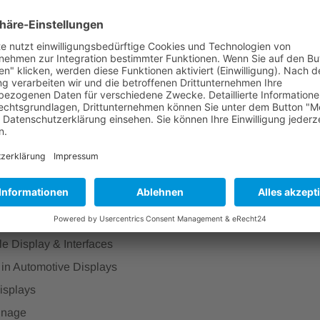
enfassung
ynotes: "Markets & Trends" and "Advanced Displays"
ssion Topics:
: Technologies & Markets
rience & HMIs
e Backlights & Innovations
hnologies
e Trends & Innovations
e Display & Interfaces
in Automotive Displays
isplays
ignage