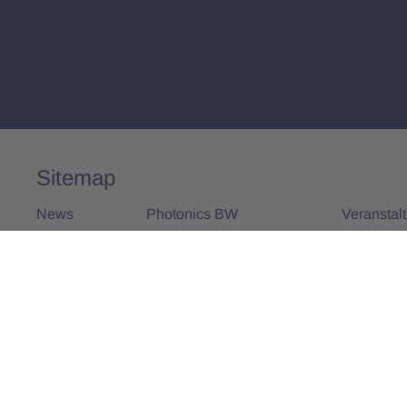
Sitemap
News
Photonics BW
Veranstal
Alle News
Über uns
Alle Vera
Vorstand und Team
Aktivitäten
25 Jahre Photonics BW
Mitglieder
Mitglied werden
Projekte