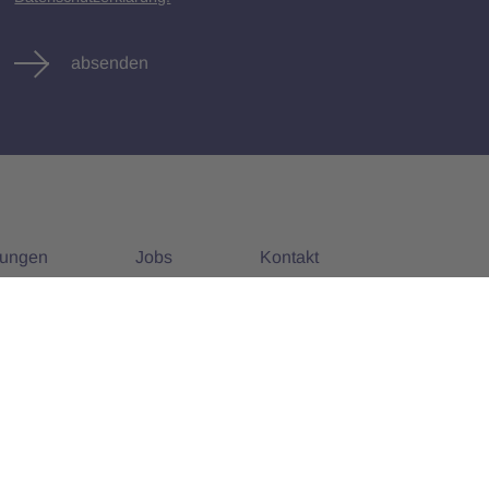
absenden
tungen
Jobs
Kontakt
nstaltungen
Alle Jobs
Impressum
Datenschutz
AGB