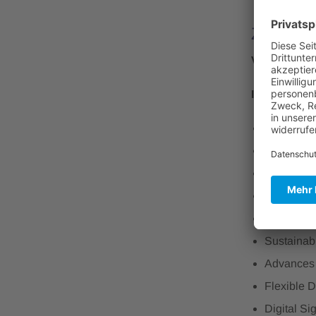
Zusamm
Valuable Ke
In-depth Se
MicroLEDs
User Expe
Automotiv
OLED Tec
Automotiv
Sustainabl
Advances 
Flexible D
Digital S