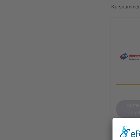
Kursnummer
Anmel
abge