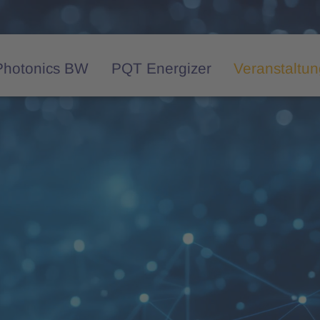
Photonics BW
PQT Energizer
Veranstaltu