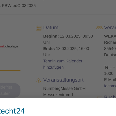
: PBW-edC-032025
Datum
Veran
Beginn:
12.03.2025, 09:50
WEKA
Uhr
Richar
Ende:
13.03.2025, 16:00
85540
Uhr
Deuts
Termin zum Kalender
hinzufügen
Tel.: +
1000
Veranstaltungsort
E-Mail
fachm
defrist
NürnbergMesse GmbH
laufen
Messezentrum 1
Buch
90471 Nürnberg
noch
Deutschland