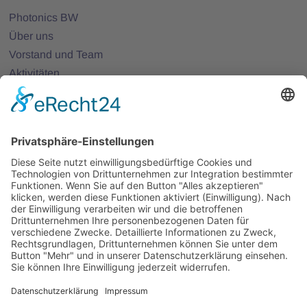
Photonics BW
Über uns
Vorstand und Team
Aktivitäten
25 Jahre Photonics BW
Mitglieder
Mitglied werden
Projekte
Partnernetze
Veranstaltungen
Alle Veranstaltungen
Jobs
Alle Jobs