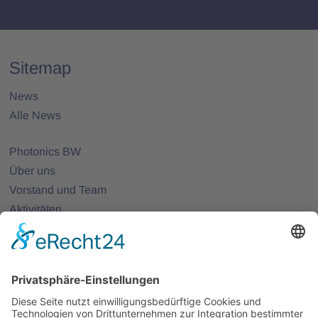
Sitemap
News
Alle News
Photonics BW
Über uns
Vorstand und Team
Aktivitäten
25 Jahre Photonics BW
Mitglieder
Mitglied werden
Projekte
Partnernetze