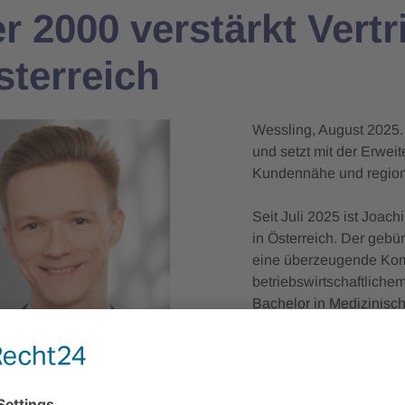
r 2000 verstärkt Vert
sterreich
Wessling, August 2025. 
und setzt mit der Erwei
Kundennähe und region
Seit Juli 2025 ist Joac
in Österreich. Der gebür
eine überzeugende Komb
betriebswirtschaftliche
Bachelor in Medizinisc
Master in Biomedical En
Fachwissen, das er bere
Branche unter Beweis g
Nutzung von Licht. Ans