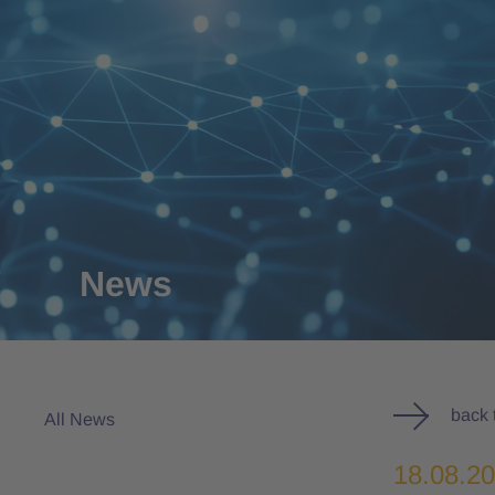
News
back 
All News
18.08.2