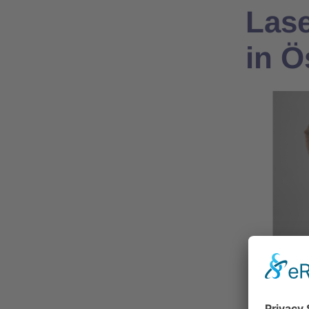
Lase
in Ö