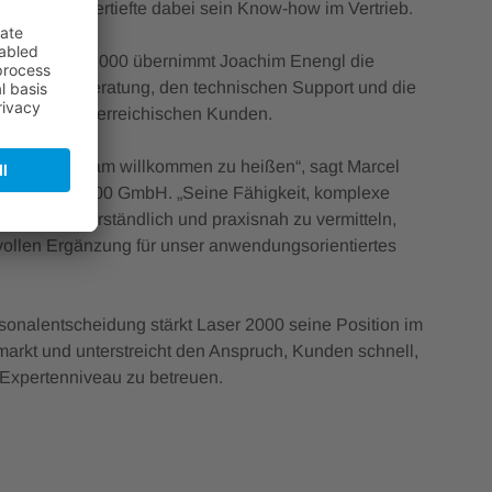
ment und vertiefte dabei sein Know-how im Vertrieb.
on bei Laser 2000 übernimmt Joachim Enengl die
ndividuelle Beratung, den technischen Support und die
euung der österreichischen Kunden.
Joachim im Team willkommen zu heißen“, sagt Marcel
 der Laser 2000 GmbH. „Seine Fähigkeit, komplexe
nhänge verständlich und praxisnah zu vermitteln,
tvollen Ergänzung für unser anwendungsorientiertes
rsonalentscheidung stärkt Laser 2000 seine Position im
arkt und unterstreicht den Anspruch, Kunden schnell,
 Expertenniveau zu betreuen.