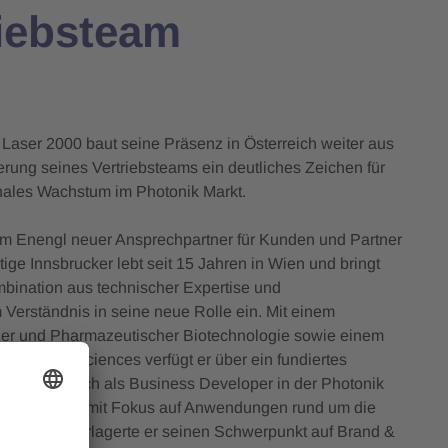
riebsteam
Laser 2000 baut seine Präsenz in Österreich weiter aus
terung seines Vertriebsteams ein deutliches Zeichen für
ales Wachstum im Photonik Markt.
him Enengl neuer Ansprechpartner für Kunden und Partner
tige Innsbrucker lebt seit 15 Jahren in Wien und bringt
ination aus technischer Expertise und
m Verständnis in seine neue Rolle ein. Mit einem
her und Pharmazeutischer Biotechnologie sowie einem
gineering Sciences verfügt er über ein fundiertes
its erfolgreich als Business Developer in der Photonik
estellt hat – mit Fokus auf Anwendungen rund um die
chließend verlagerte er seinen Schwerpunkt auf Brand &