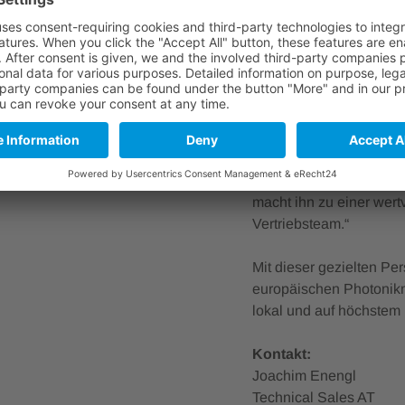
Product Content Manage
In seiner neuen Funkti
Verantwortung für die i
lösungsorientierte Betr
„Wir freuen uns sehr, 
Pabst, Geschäftsführer
technologische Zusamme
macht ihn zu einer wer
Vertriebsteam.“
Mit dieser gezielten Pe
europäischen Photonikm
lokal und auf höchstem
Kontakt:
Joachim Enengl
Technical Sales AT