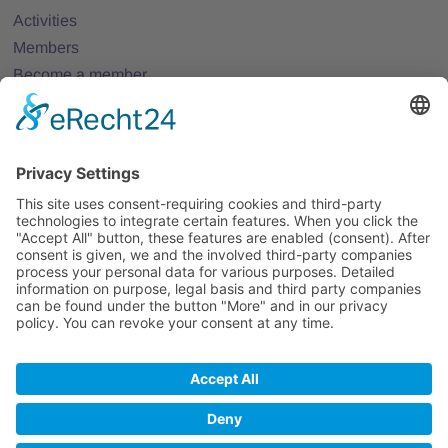
Activities
Members
Become a member
Projects
Partner Networks
Events
All Events
Jobs
All Jobs
Contact
Legal Notice
Privacy Policy
Terms and Conditions