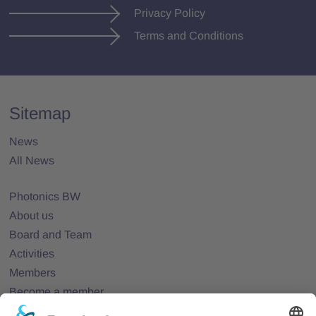
Privacy Policy
Terms and Conditions
Sitemap
News
All News
Photonics BW
About us
Board and Team
Activities
Members
Become a member
Projects